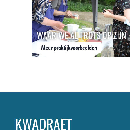
WAAR WE AL TROTS OP ZIJN
Meer praktijkvoorbeelden
KWADRAET