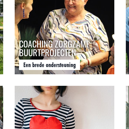
COACHING ZORGZAME
BUURTPROJECTEN
Een brede ondersteuning