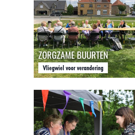
ZORGZAME BUURTEN
Vliegwiel voor verandering