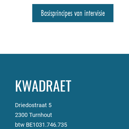
Basisprincipes van intervisie
KWADRAET
Driedostraat 5
2300 Turnhout
btw BE1031.746.735