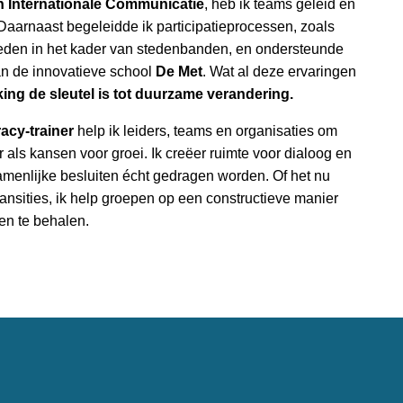
n Internationale Communicatie
, heb ik teams geleid en 
Daarnaast begeleidde ik participatieprocessen, zoals 
steden in het kader van stedenbanden, en ondersteunde 
an de innovatieve school 
De Met
. Wat al deze ervaringen 
ing de sleutel is tot duurzame verandering.
acy-trainer
 help ik leiders, teams en organisaties om 
r als kansen voor groei. Ik creëer ruimte voor dialoog en 
amenlijke besluiten écht gedragen worden. Of het nu 
ransities, ik help groepen op een constructieve manier 
en te behalen.