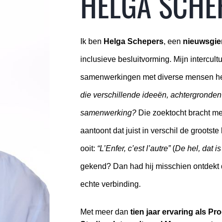
HELGA SCHE
Ik ben 
Helga Schepers
, een 
nieuwsgie
inclusieve besluitvorming. Mijn intercul
samenwerkingen met diverse mensen he
die verschillende ideeën, achtergronde
samenwerking?
 Die zoektocht bracht me 
aantoont dat juist in verschil de grootste
ooit: 
“L’Enfer, c’est l’autre”
 (
De hel, dat i
gekend? Dan had hij misschien ontdekt dat 
echte verbinding. 
Met meer dan 
tien jaar ervaring als P